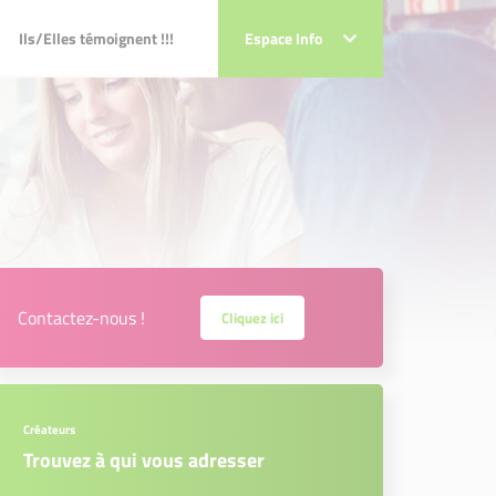
Ils/Elles témoignent !!!
Ils/Elles témoignent !!!
Espace Info
Espace Info
Contactez-nous !
Cliquez ici
Créateurs
Trouvez à qui vous adresser