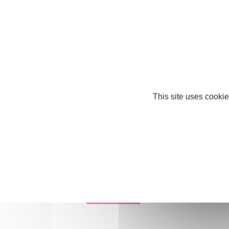
DESCRIPTION DES PRODUITS ET SERVICES
*
COMMUNE D'IMPLANTATION
*
This site uses cookie
ÉCRIVEZ, EN CHIFFRES, LE RÉSULTAT DE CETTE OPÉRATION :
=
+