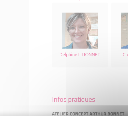
Delphine ILLIONNET
Ch
Infos pratiques
ATELIER CONCEPT ARTHUR BONNET
147B rue de Paris