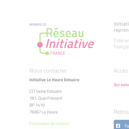
Initia
MEMBRE DE
repren
Créé en
françai
Nous contacter
Accès 
Initiative Le Havre Estuaire
Qui som
CCI Seine Estuaire
181, Quai Frissard
BP 1410
Retro
76067 Le Havre
Formulaire de contact
Fa