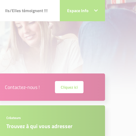
Ils/Elles témoignent !!!
Ils/Elles témoignent !!!
Espace Info
Espace Info
Contactez-nous !
Cliquez ici
Créateurs
Trouvez à qui vous adresser