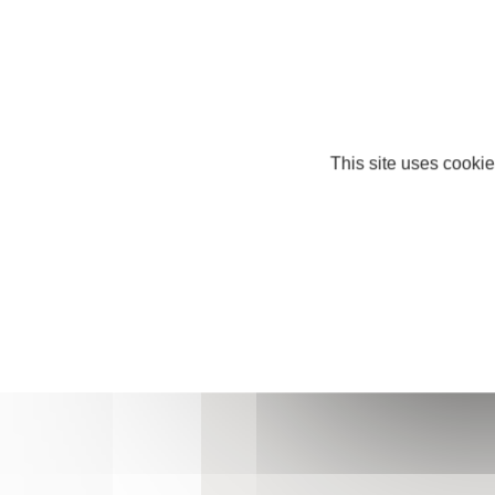
76600 Le Havre
Téléphone : +33 9 83 75 11 22
https://www.arthur-
bonnet.com/magasin/le-havre/
This site uses cookie